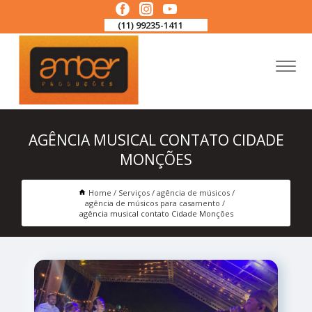
(11) 99235-1411
AGÊNCIA MUSICAL CONTATO CIDADE
MONÇÕES
Home
Serviços
agência de músicos
agência de músicos para casamento
agência musical contato Cidade Monções