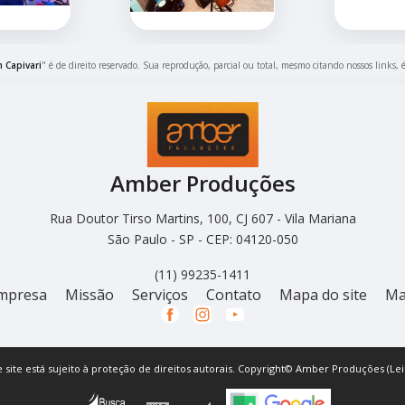
 Capivari
" é de direito reservado. Sua reprodução, parcial ou total, mesmo citando nossos links, 
Amber Produções
Rua Doutor Tirso Martins, 100, CJ 607 - Vila Mariana
São Paulo - SP - CEP: 04120-050
(11) 99235-1411
mpresa
Missão
Serviços
Contato
Mapa do site
Ma
e site está sujeito à proteção de direitos autorais. Copyright© Amber Produções (Lei