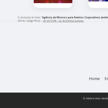
O conteúdo do texto "
Agência de Músicos para Eventos Corporativos Jardim
184 do Código Penal –
Lei 9610/98 - Lei de direitos autorais
.
Home
E
O inteiro teor dest