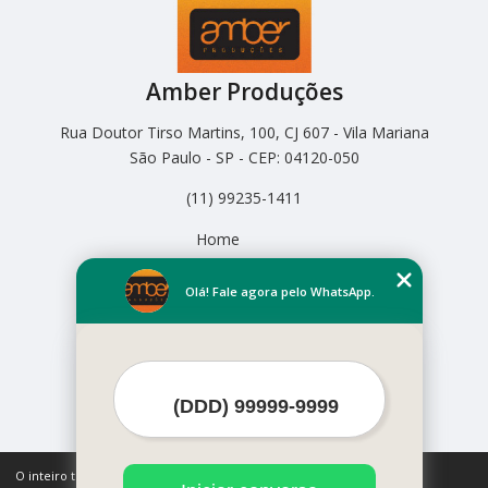
Amber Produções
Rua Doutor Tirso Martins, 100, CJ 607 - Vila Mariana
São Paulo - SP - CEP: 04120-050
(11) 99235-1411
Home
Empresa
Missão
Olá! Fale agora pelo WhatsApp.
Serviços
Contato
Mapa do site
Mais Serviços
O inteiro teor deste site está sujeito à proteção de direitos autorais.