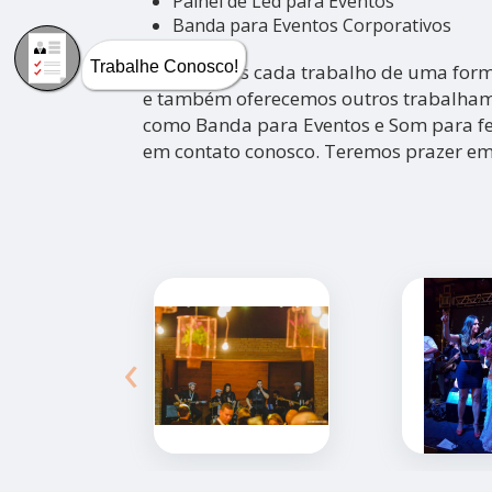
Painel de Led para Eventos
Banda para Eventos Corporativos
Trabalhe Conosco!
Executamos cada trabalho de uma forma
e também oferecemos outros trabalhamo
como Banda para Eventos e Som para fe
em contato conosco. Teremos prazer em
‹