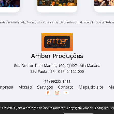
 é de direito reservado. Sua reprodução, parcial ou total, mesmo citando nossos links, é proibida s
Amber Produções
Rua Doutor Tirso Martins, 100, CJ 607 - Vila Mariana
São Paulo - SP - CEP: 04120-050
(11) 99235-1411
mpresa
Missão
Serviços
Contato
Mapa do site
Ma
e site está sujeito à proteção de direitos autorais. Copyright© Amber Produções (Lei