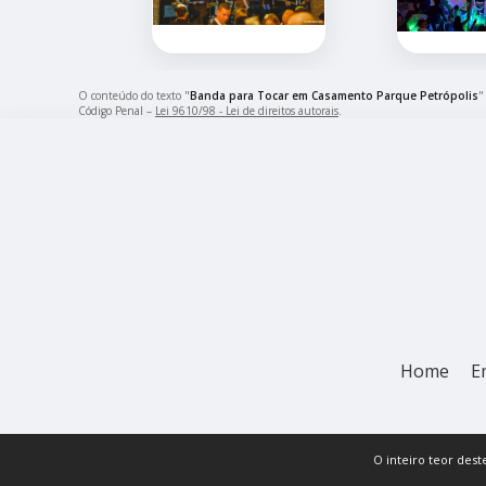
O conteúdo do texto "
Banda para Tocar em Casamento Parque Petrópolis
"
Código Penal –
Lei 9610/98 - Lei de direitos autorais
.
Home
E
O inteiro teor dest