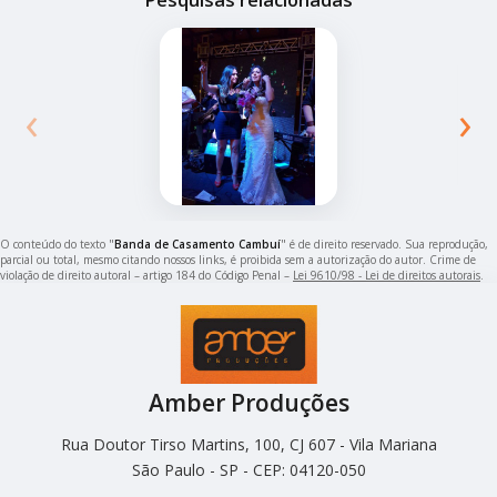
‹
›
O conteúdo do texto "
Banda de Casamento Cambuí
" é de direito reservado. Sua reprodução,
parcial ou total, mesmo citando nossos links, é proibida sem a autorização do autor. Crime de
violação de direito autoral – artigo 184 do Código Penal –
Lei 9610/98 - Lei de direitos autorais
.
Amber Produções
Rua Doutor Tirso Martins, 100, CJ 607 - Vila Mariana
São Paulo - SP - CEP: 04120-050