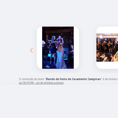
‹
O conteúdo do texto "
Banda de Festa de Casamento Campinas
" é de direito
Lei 9610/98 - Lei de direitos autorais
.