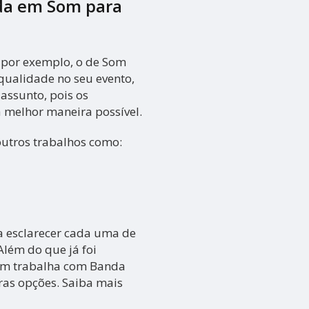
da em Som para
 por exemplo, o de Som
qualidade no seu evento,
assunto, pois os
a melhor maneira possível.
outros trabalhos como:
ra esclarecer cada uma de
Além do que já foi
ém trabalha com Banda
ras opções. Saiba mais