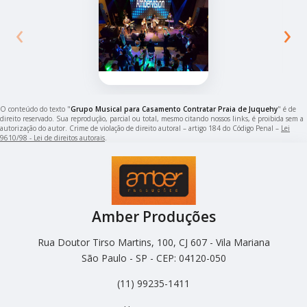
‹
›
O conteúdo do texto "
Grupo Musical para Casamento Contratar Praia de Juquehy
" é de
direito reservado. Sua reprodução, parcial ou total, mesmo citando nossos links, é proibida sem a
autorização do autor. Crime de violação de direito autoral – artigo 184 do Código Penal –
Lei
9610/98 - Lei de direitos autorais
.
Amber Produções
Rua Doutor Tirso Martins, 100, CJ 607 - Vila Mariana
São Paulo - SP - CEP: 04120-050
(11) 99235-1411