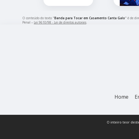
O conteúdo do texto "
Banda para Tocar em Casamento Canta Galo
" é de di
Penal –
Lei 9610/98 - Lei de direitos autorais
.
Home
E
O inteiro teor dest