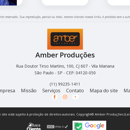
reito reservado. Sua reprodução, parcial ou total, mesmo citando nossos links, é proibida sem a aut
Amber Produções
Rua Doutor Tirso Martins, 100, CJ 607 - Vila Mariana
São Paulo - SP - CEP: 04120-050
(11) 99235-1411
mpresa
Missão
Serviços
Contato
Mapa do site
Ma
e site está sujeito à proteção de direitos autorais. Copyright© Amber Produções (Lei