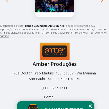
O conteúdo do texto "
Banda Casamento Areia Branca
" é de direito reservado. Sua
reprodução, parcial ou total, mesmo citando nossos links, é proibida sem a autorização do autor.
Crime de violação de direito autoral – artigo 184 do Código Penal –
Lei 9610/98 - Lei de direitos
autorais
.
Amber Produções
Rua Doutor Tirso Martins, 100, CJ 607 - Vila Mariana
São Paulo - SP - CEP: 04120-050
(11) 99235-1411
Home
Empresa
Missão
Olá! Fale agora pelo WhatsApp.