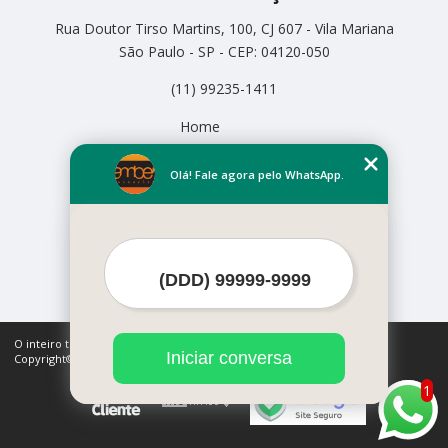
Rua Doutor Tirso Martins, 100, CJ 607 - Vila Mariana
São Paulo - SP - CEP: 04120-050
(11) 99235-1411
Home
Empresa
Missão
Olá! Fale agora pelo WhatsApp.
Serviços
Contato
Mapa do site
Mais Serviços
O inteiro teor deste site está sujeito à proteção de direitos autorais.
Iniciar conversa
Copyright© Amber Produções (Lei 9610 de 19/02/1998)
1