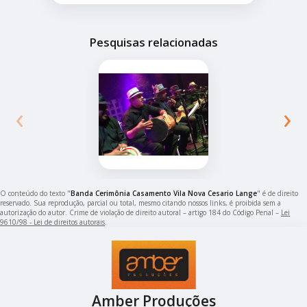
Pesquisas relacionadas
‹
›
O conteúdo do texto "
Banda Cerimônia Casamento Vila Nova Cesario Lange
" é de direito
reservado. Sua reprodução, parcial ou total, mesmo citando nossos links, é proibida sem a
autorização do autor. Crime de violação de direito autoral – artigo 184 do Código Penal –
Lei
9610/98 - Lei de direitos autorais
.
Amber Produções