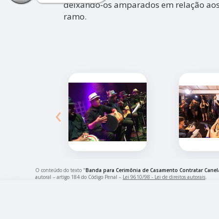
deixando-os amparados em relação ao
ramo.
‹
O conteúdo do texto "
Banda para Cerimônia de Casamento Contratar Canela
autoral – artigo 184 do Código Penal –
Lei 9610/98 - Lei de direitos autorais
.