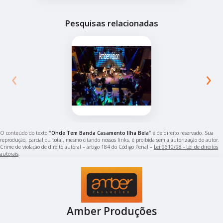
Pesquisas relacionadas
‹
›
O conteúdo do texto "
Onde Tem Banda Casamento Ilha Bela
" é de direito reservado. Sua
reprodução, parcial ou total, mesmo citando nossos links, é proibida sem a autorização do autor.
Crime de violação de direito autoral – artigo 184 do Código Penal –
Lei 9610/98 - Lei de direitos
autorais
.
Amber Produções