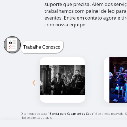
suporte que precisa. Além dos servi
trabalhamos com painel de led para
eventos. Entre em contato agora e ti
com nossa equipe.
Trabalhe Conosco!
‹
O conteúdo do texto "
Banda para Casamentos Cotia
" é de direito reservado. 
- Lei de direitos autorais
.