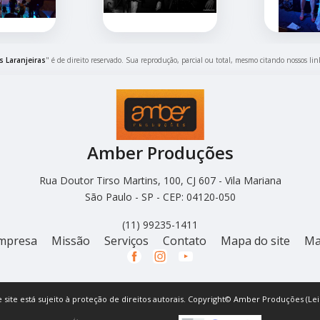
 Laranjeiras
" é de direito reservado. Sua reprodução, parcial ou total, mesmo citando nossos lin
Amber Produções
Rua Doutor Tirso Martins, 100, CJ 607 - Vila Mariana
São Paulo - SP - CEP: 04120-050
(11) 99235-1411
mpresa
Missão
Serviços
Contato
Mapa do site
Ma
e site está sujeito à proteção de direitos autorais. Copyright© Amber Produções (Lei