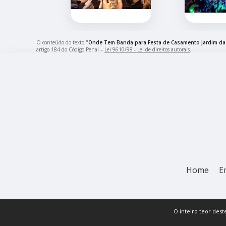
O conteúdo do texto "
Onde Tem Banda para Festa de Casamento Jardim das
artigo 184 do Código Penal –
Lei 9610/98 - Lei de direitos autorais
.
Home
E
O inteiro teor dest