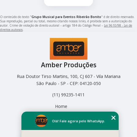
O conteúdo do texto "
Grupo Musical para Eventos Ribeirão Bonito
" é de direito reservado.
Sua reprodução, parcial ou total, mesmo citando nossos links, é proibida sem a autorização do
autor. Crime de violação de direito autoral – artigo 184 do Código Penal –
Lei 9610/98 - Lei de
direitos autorais
.
Amber Produções
Rua Doutor Tirso Martins, 100, CJ 607 - Vila Mariana
São Paulo - SP - CEP: 04120-050
(11) 99235-1411
Home
Empresa
Missão
Olá! Fale agora pelo WhatsApp.
Serviços
Contato