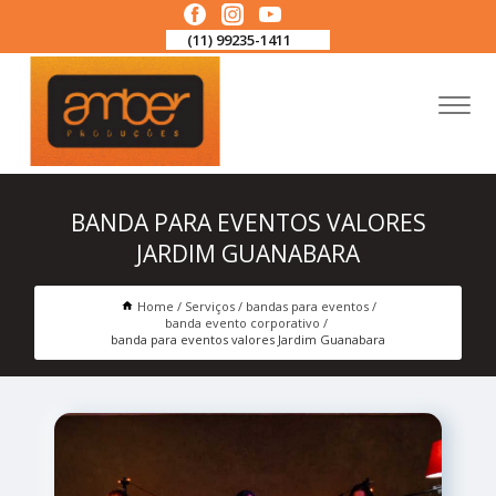
(11) 99235-1411
BANDA PARA EVENTOS VALORES
JARDIM GUANABARA
Home
Serviços
bandas para eventos
banda evento corporativo
banda para eventos valores Jardim Guanabara