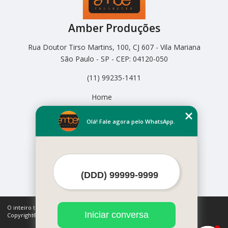
Amber Produções
Rua Doutor Tirso Martins, 100, CJ 607 - Vila Mariana
São Paulo - SP - CEP: 04120-050
(11) 99235-1411
Home
Empresa
Missão
Olá! Fale agora pelo WhatsApp.
Serviços
Contato
Mapa do site
Mais Serviços
O inteiro teor deste site está sujeito à proteção de direitos autorais.
Iniciar conversa
Copyright© Amber Produções (Lei 9610 de 19/02/1998)