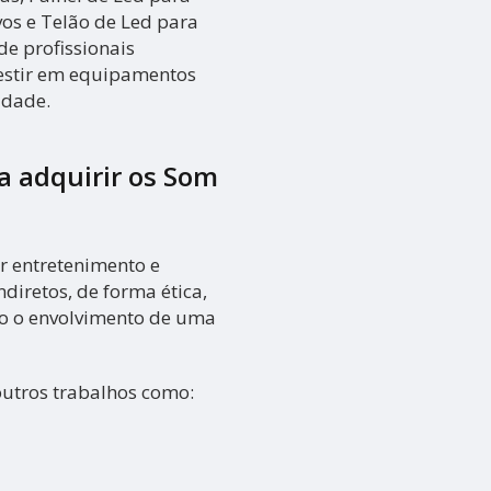
vos e Telão de Led para
e profissionais
vestir em equipamentos
idade.
ra adquirir os
Som
r entretenimento e
ndiretos, de forma ética,
do o envolvimento de uma
outros trabalhos como: