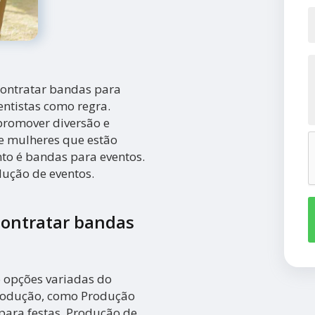
contratar bandas para
ntistas como regra.
promover diversão e
 e mulheres que estão
o é bandas para eventos.
dução de eventos.
contratar bandas
o opções variadas do
produção, como Produção
para festas, Produção de