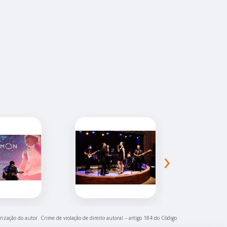
›
rização do autor. Crime de violação de direito autoral – artigo 184 do Código