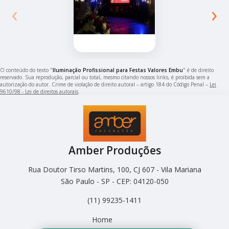
‹
›
O conteúdo do texto "
Iluminação Profissional para Festas Valores Embu
" é de direito
reservado. Sua reprodução, parcial ou total, mesmo citando nossos links, é proibida sem a
autorização do autor. Crime de violação de direito autoral – artigo 184 do Código Penal –
Lei
9610/98 - Lei de direitos autorais
.
Amber Produções
Rua Doutor Tirso Martins, 100, CJ 607 - Vila Mariana
São Paulo - SP - CEP: 04120-050
(11) 99235-1411
Home