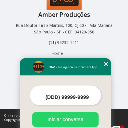
Amber Produções
Rua Doutor Tirso Martins, 100, CJ 607 - Vila Mariana
São Paulo - SP - CEP: 04120-050
(11) 99235-1411
Home
Empresa
Missão
Olá! Fale agora pelo WhatsApp.
Serviços
Contato
Mapa do site
Mais Serviços
O inteiro teor deste site está sujeito à proteção de direitos autorais.
Iniciar conversa
Copyright© Amber Produções (Lei 9610 de 19/02/1998)