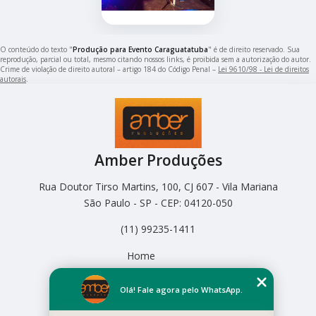
O conteúdo do texto "
Produção para Evento Caraguatatuba
" é de direito reservado. Sua
reprodução, parcial ou total, mesmo citando nossos links, é proibida sem a autorização do autor.
Crime de violação de direito autoral – artigo 184 do Código Penal –
Lei 9610/98 - Lei de direitos
autorais
.
Amber Produções
Rua Doutor Tirso Martins, 100, CJ 607 - Vila Mariana
São Paulo - SP - CEP: 04120-050
(11) 99235-1411
Home
Empresa
Missão
Olá! Fale agora pelo WhatsApp.
Serviços