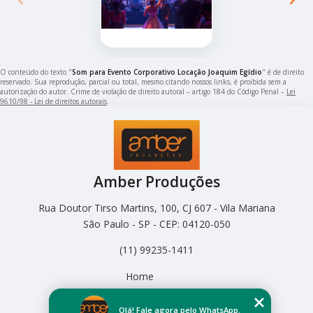
O conteúdo do texto "
Som para Evento Corporativo Locação Joaquim Egídio
" é de direito
reservado. Sua reprodução, parcial ou total, mesmo citando nossos links, é proibida sem a
autorização do autor. Crime de violação de direito autoral – artigo 184 do Código Penal –
Lei
9610/98 - Lei de direitos autorais
.
Amber Produções
Rua Doutor Tirso Martins, 100, CJ 607 - Vila Mariana
São Paulo - SP - CEP: 04120-050
(11) 99235-1411
Home
Empresa
Missão
Olá! Fale agora pelo WhatsApp.