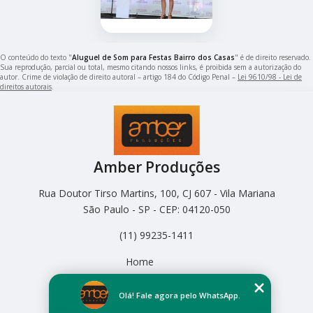
O conteúdo do texto "
Aluguel de Som para Festas Bairro dos Casas
" é de direito reservado.
Sua reprodução, parcial ou total, mesmo citando nossos links, é proibida sem a autorização do
autor. Crime de violação de direito autoral – artigo 184 do Código Penal –
Lei 9610/98 - Lei de
direitos autorais
.
Amber Produções
Rua Doutor Tirso Martins, 100, CJ 607 - Vila Mariana
São Paulo - SP - CEP: 04120-050
(11) 99235-1411
Home
Empresa
Missão
Olá! Fale agora pelo WhatsApp.
Serviços