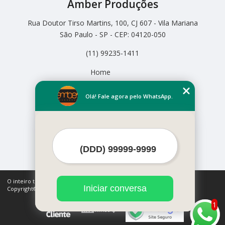
Amber Produções
Rua Doutor Tirso Martins, 100, CJ 607 - Vila Mariana
São Paulo - SP - CEP: 04120-050
(11) 99235-1411
Home
Empresa
Missão
Olá! Fale agora pelo WhatsApp.
Serviços
Contato
Mapa do site
Mais Serviços
O inteiro teor deste site está sujeito à proteção de direitos autorais.
Iniciar conversa
Copyright© Amber Produções (Lei 9610 de 19/02/1998)
1