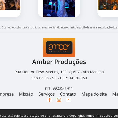
do. Sua reprodução, parcial ou total, mesmo citando nossos links, é proibida sem a autorização do a
Amber Produções
Rua Doutor Tirso Martins, 100, CJ 607 - Vila Mariana
São Paulo - SP - CEP: 04120-050
(11) 99235-1411
mpresa
Missão
Serviços
Contato
Mapa do site
Ma
e site está sujeito à proteção de direitos autorais. Copyright© Amber Produções (Lei