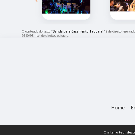
O conteúdo do texto "
Banda para Casamento Taquaral
" é de direito reserva
9610/98 - Lei de direitos autorais
.
Home
E
O inteiro teor dest