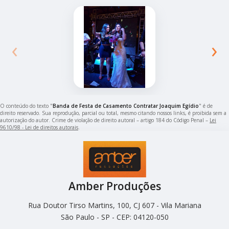
‹
›
O conteúdo do texto "
Banda de Festa de Casamento Contratar Joaquim Egídio
" é de
direito reservado. Sua reprodução, parcial ou total, mesmo citando nossos links, é proibida sem a
autorização do autor. Crime de violação de direito autoral – artigo 184 do Código Penal –
Lei
9610/98 - Lei de direitos autorais
.
Amber Produções
Rua Doutor Tirso Martins, 100, CJ 607 - Vila Mariana
São Paulo - SP - CEP: 04120-050