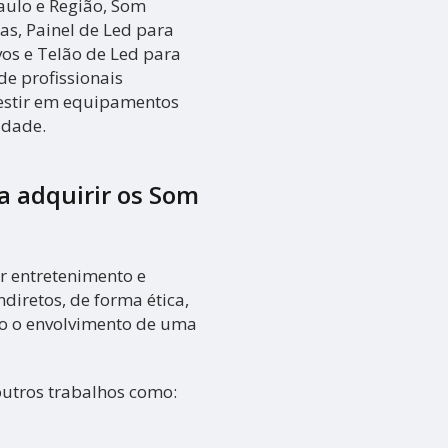
aulo e Região, Som
as, Painel de Led para
vos e Telão de Led para
e profissionais
vestir em equipamentos
idade.
ra adquirir os
Som
r entretenimento e
ndiretos, de forma ética,
do o envolvimento de uma
outros trabalhos como: